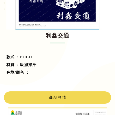
利鑫交通
款式 ：POLO
材質 ：吸濕排汗
色塊/顏色 ：
商品詳情