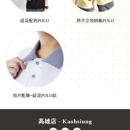
緹花配色POLO
跨片立領帥氣POLO
領片配條+緹花POLO款
高雄店 - Kaohsiung