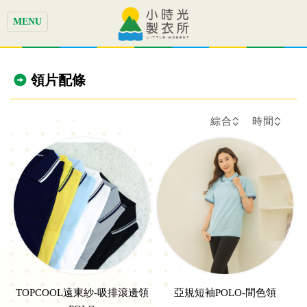
MENU
領片配條
綜合
時間
TOPCOOL遠東紗-吸排滾邊領
亞規短袖POLO-間色領