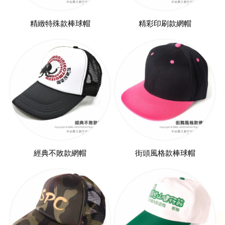
精緻特殊款棒球帽
精彩印刷款網帽
經典不敗款網帽
街頭風格款棒球帽