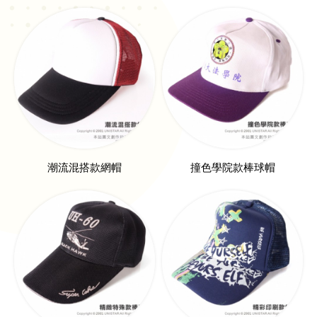
潮流混搭款網帽
撞色學院款棒球帽