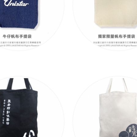
牛仔帆布手提袋
獨家限量手提袋(胚